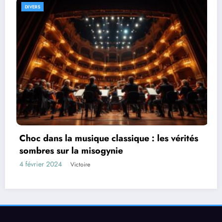
S
DIVERS
 dans la musique classique : les vérités
Piégé
res sur la misogynie
voici 
ier 2024
3 févri
Victoire