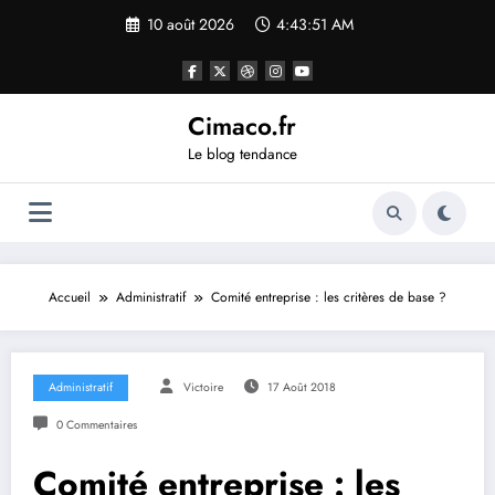
Aller
10 août 2026
4:43:52 AM
au
contenu
Cimaco.fr
Le blog tendance
Accueil
Administratif
Comité entreprise : les critères de base ?
Administratif
Victoire
17 Août 2018
0 Commentaires
Comité entreprise : les