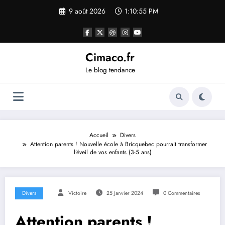
Aller
9 août 2026
1:10:55 PM
au
contenu
Cimaco.fr
Le blog tendance
Accueil
Divers
Attention parents ! Nouvelle école à Bricquebec pourrait transformer
l’éveil de vos enfants (3-5 ans)
Divers
Victoire
25 Janvier 2024
0 Commentaires
Attention parents !