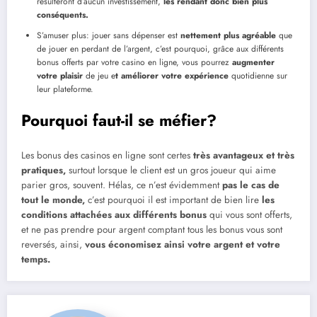
résulteront d’aucun investissement,
les rendant donc bien plus
conséquents.
S’amuser plus: jouer sans dépenser est
nettement plus agréable
que
de jouer en perdant de l’argent, c’est pourquoi, grâce aux différents
bonus offerts par votre casino en ligne, vous pourrez
augmenter
votre plaisir
de jeu e
t améliorer votre expérience
quotidienne sur
leur plateforme.
Pourquoi faut-il se méfier?
Les bonus des casinos en ligne sont certes
très avantageux et très
pratiques,
surtout lorsque le client est un gros joueur qui aime
parier gros, souvent. Hélas, ce n’est évidemment
pas le cas de
tout le monde,
c’est pourquoi il est important de bien lire
les
conditions attachées aux différents bonus
qui vous sont offerts,
et ne pas prendre pour argent comptant tous les bonus vous sont
reversés, ainsi,
vous économisez ainsi votre argent et votre
temps.