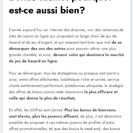
est-ce aussi bien?
Il existe aujourd’hui sur internet des dizaines, voir des centaines de
sites de casino en ligne qui proposent un large choix de jeu de
hasard et de jeu d’argent, et qui essayent tant bien que mal
de se
démarquer des uns des autres
pour pouvoir attirer une plus
grande clientèle, et ainsi,
devenir celui qui dominera le marché
du jeu de hasard en ligne.
Pour se démarquer, tous les stratagèmes ou presque sont permis,
ainsi, entre offres alléchantes, ludothéque riche et variée, service
clients extrêmement performant, plateformes attrayante, la stratégie
des offres de bonus casino reste néanmoins
la plus efficace et
celle qui donne le plus de résultats.
En effet, les chiffres sont claires!
Plus les bonus de bienvenu
sont élevés, plus les joueurs affluent,
de plus, il est désormais
possible de proposer à ces mêmes joueurs de profiter d’autre
offres promotionnelles, tel que des bonus le week-end, des bonus