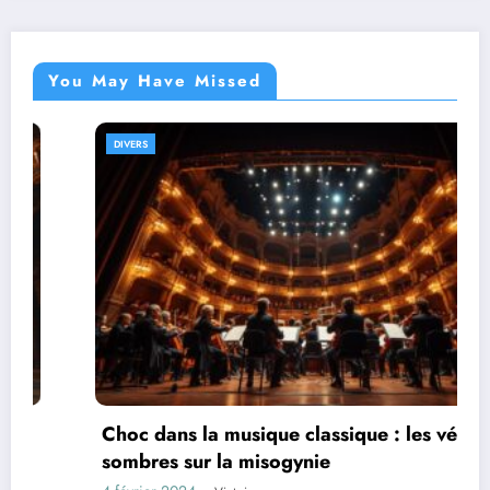
You May Have Missed
DIVERS
Choc dans la musique classique : les vérités
sombres sur la misogynie