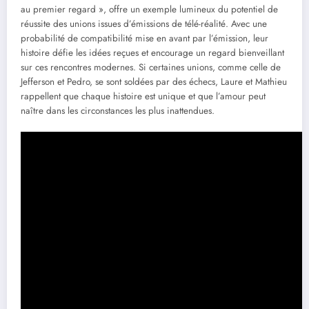
au premier regard », offre un exemple lumineux du potentiel de
réussite des unions issues d’émissions de télé-réalité. Avec une
probabilité de compatibilité mise en avant par l’émission, leur
histoire défie les idées reçues et encourage un regard bienveillant
sur ces rencontres modernes. Si certaines unions, comme celle de
Jefferson et Pedro, se sont soldées par des échecs, Laure et Mathieu
rappellent que chaque histoire est unique et que l’amour peut
naître dans les circonstances les plus inattendues.