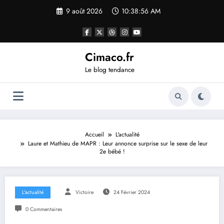
Aller
9 août 2026
10:38:57 AM
au
contenu
Cimaco.fr
Le blog tendance
Accueil
L'actualité
Laure et Mathieu de MAPR : Leur annonce surprise sur le sexe de leur
2e bébé !
L'actualité
Victoire
24 Février 2024
0 Commentaires