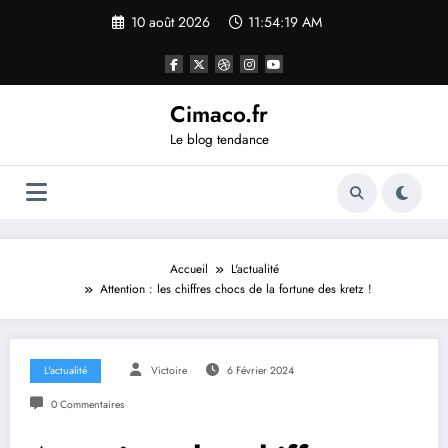
Aller
10 août 2026
11:54:20 AM
au
contenu
Cimaco.fr
Le blog tendance
Accueil
L'actualité
Attention : les chiffres chocs de la fortune des kretz !
L'actualité
Victoire
6 Février 2024
0 Commentaires