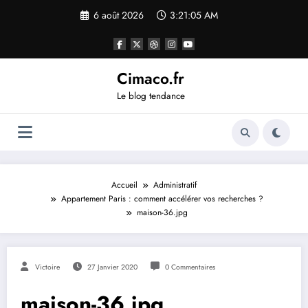
Aller
6 août 2026
3:21:05 AM
au
contenu
Cimaco.fr
Le blog tendance
Accueil
Administratif
Appartement Paris : comment accélérer vos recherches ?
maison-36.jpg
Victoire
27 Janvier 2020
0 Commentaires
maison-36.jpg