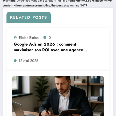
Warning
: Undefined variable $category_ids in
/home/hctx9226/cimaco.fr/wp-
content/themes/newscrunch/inc/helpers.php
on line
1417
RELATED POSTS
Eloise Eloise
0
Google Ads en 2026 : comment
maximiser son ROI avec une agence
spécialisée
12 Mai 2026