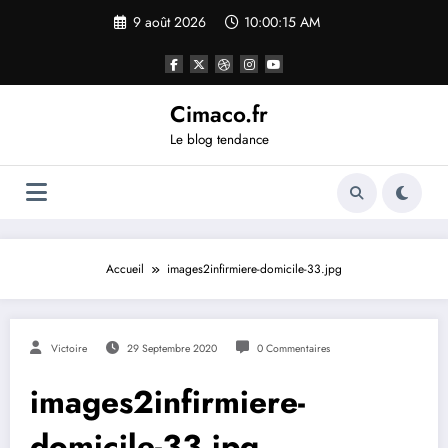
Aller
9 août 2026
10:00:16 AM
au
contenu
Cimaco.fr
Le blog tendance
Accueil
images2infirmiere-domicile-33.jpg
Victoire
29 Septembre 2020
0 Commentaires
images2infirmiere-
domicile-33.jpg