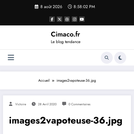
Aller
8 août 2026
8:58:03 PM
au
contenu
Cimaco.fr
Le blog tendance
Accueil
images2vapoteuse-36.jpg
Victoire
28 Avril 2020
0 Commentaires
images2vapoteuse-36.jpg