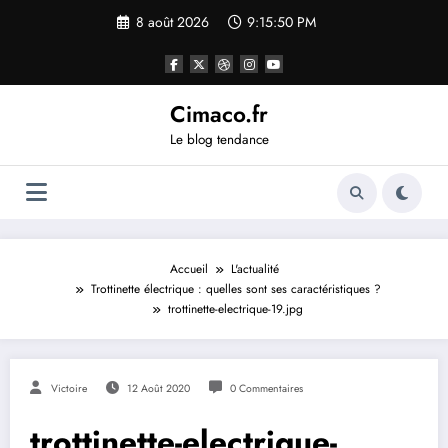
Aller
8 août 2026
9:15:51 PM
au
contenu
Cimaco.fr
Le blog tendance
Accueil
L'actualité
Trottinette électrique : quelles sont ses caractéristiques ?
trottinette-electrique-19.jpg
Victoire
12 Août 2020
0 Commentaires
trottinette-electrique-